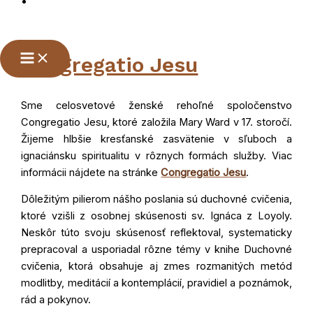
Preskočiť
na
Main
Congregatio Jesu
obsah
Menu
Sme celosvetové ženské rehoľné spoločenstvo
Congregatio Jesu, ktoré založila Mary Ward v 17. storočí.
Žijeme hlbšie kresťanské zasvätenie v sľuboch a
ignaciánsku spiritualitu v rôznych formách služby. Viac
informácii nájdete na stránke
Congregatio Jesu
.
Dôležitým pilierom nášho poslania sú duchovné cvičenia,
ktoré vzišli z osobnej skúsenosti sv. Ignáca z Loyoly.
Neskôr túto svoju skúsenosť reflektoval, systematicky
prepracoval a usporiadal rôzne témy v knihe Duchovné
cvičenia, ktorá obsahuje aj zmes rozmanitých metód
modlitby, meditácií a kontemplácií, pravidiel a poznámok,
rád a pokynov.