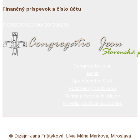
Finančný príspevok a číslo účtu
SK0683605207004207290285
Congregatio Jesu
Jezuiti
Spoločenstvo CVX
Podmienky používania
Ochrana osobných údajov
Pravidlá používania Cookies
© Dizajn: Jana Frištyková, Lívia Mária Marková, Miroslava